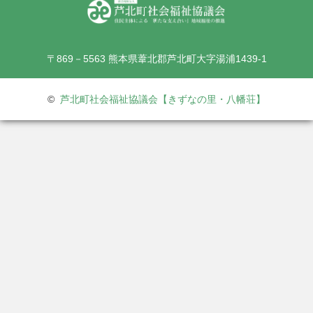
〒869－5563 熊本県葦北郡芦北町大字湯浦1439-1
©
芦北町社会福祉協議会【きずなの里・八幡荘】
TEL